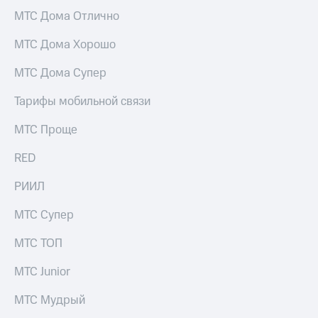
Услуги
149 ₽/
МТС Дома Отлично
мес
Акции
МТС Дома Хорошо
МТС
Домашний
Premium
МТС Дома Супер
интернет
Подписка
Тарифы мобильной связи
Домашнее
на гигабайты
ТВ
интернета,
МТС Проще
фильмы,
Спутниковое
музыка
ТВ
RED
и многое
другое
Перейти
РИИЛ
Семейная
в МТС
группа
со своим
МТС Супер
номером
Скидка
на тарифы,
МТС ТОП
Поддержка
общие
подписки
МТС Junior
висы и подписки
и услуги,
МТС
доступ
МТС Мудрый
Premium
к геолокации