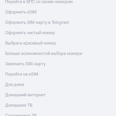
Live
Перейти в МТС со своим номером
Безопасность
Гудок
Оформить eSIM
Финансы
Мой
Оформить SIM-карту в Telegram
Детям
МТС
и родителям
Оформить чистый номер
Все
Здоровье
приложения
и фитнес
Выбрать красивый номер
Инвестиции
Приложения
Больше возможностей выбора номера
от МТС
Получайте
Заменить SIM-карту
доход
Акции
онлайн
Перейти на eSIM
Страхование
Приложения
КИОН
Для дома
Покупка
полисов
КИОН
Домашний интернет
онлайн
Музыка
Скидка 30%
на связь
Домашнее ТВ
КИОН
Строки
С картой
Спутниковое ТВ