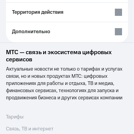
Выбрать
ТВ и телефон
красивый
для дома
Территория действия
номер
Услуги
Заменить
SIM-
Личный
Дополнительно
карту
кабинет
интернета
Перейти
и
МТС — связь и экосистема цифровых
на
ТВ
eSIM
Личный
сервисов
кабинет
Актуальные новости не только о тарифах и услугах
Для дома
спутникового
Выберите
ТВ
связи, но и новых продуктах МТС: цифровых
и подключите
Скачать
приложениях для работы и отдыха, ТВ и медиа,
ТВ
приложение
финансовых сервисах, технологиях для запуска и
с выгодным
Мой
продвижения бизнеса и других сервисах компании
тарифом
МТС
Акции
Тарифы
Интернет,
Тарифы
ТВ и телефон
Видеонаблюдение
для дома
для дома
Связь, ТВ и интернет