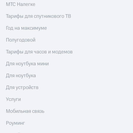
Сертификаты
МТС Налегке
Подписка
безопасности
на гигабайты
Тарифы для спутникового ТВ
интернета,
Всё
фильмы,
под
Год на максимуме
музыка
рукой
и многое
в Мой МТС
Полугодовой
другое
Семейная
Посмотрите,
группа
Тарифы для часов и модемов
что
полезного
Скидка
Для ноутбука мини
есть
на тарифы,
в нашем
общие
Для ноутбука
приложении
подписки
и услуги,
Для устройств
КИОН
доступ
к геолокации
Услуги
КИОН
Кино,
Музыка
музыка,
Мобильная связь
книги
КИОН
и не
Роуминг
Строки
только