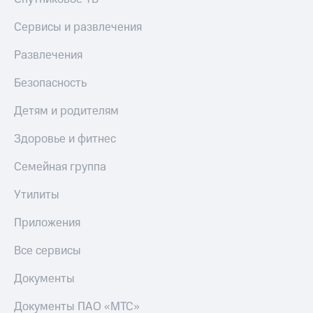
МТС
Live
Деньги
Сервисы и развлечения
МТС
Гудок
Накопления
Развлечения
Мой
Откладывайте
МТС
Безопасность
деньги
и получайте
Все
Детям и родителям
доход 15%
приложения
Акции
Финансы
Здоровье и фитнес
Условия
Инвестиции
пополнения
Семейная группа
Получайте
Скидка
доход
Утилиты
30%
онлайн
на связь
Страхование
Приложения
Покупка
Тарифы
Все сервисы
полисов
RED,
онлайн
РИИЛ
Документы
Скидка 30%
и МТС Супер
на связь
дешевле
Документы ПАО «МТС»
при оплате