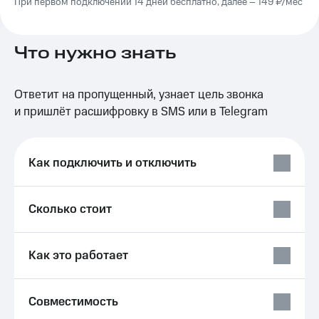
При первом подключении 14 дней бесплатно, далее – 149 ₽/мес
на связь
Роуминг
Тарифы
Что нужно знать
RED,
Семейная
РИИЛ
группа
и МТС
Супер
Ответит на пропущенный, узнает цель звонка
Заказать
дешевле
и пришлёт расшифровку в SMS или в Telegram
SIM-
при
карту
оплате
с карты
Оформить
МТС
Как подключить и отключить
eSIM
Деньги
SIM-
Выберите
Сколько стоит
карта
и подключите
для
ТВ
иностранцев
с выгодным
Как это работает
тарифом
Оформить
чистый
Тарифы
номер
Совместимость
Интернет,