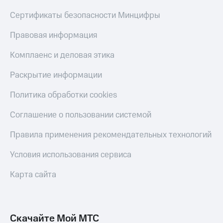
С картой
с карты
МТС
МТС Деньги
Сертификаты безопасности Минцифры
Деньги
МТС
Обзоры
Правовая информация
Накопления
товаров
Комплаенс и деловая этика
Откладывайте
Скидки
деньги
до 40%
Раскрытие информации
и получайте
на смартфоны
доход 15%
Политика обработки cookies
Платежи
при
и
покупке
Соглашение о пользовании системой
переводы
со связью
МТС
Правила применения рекомендательных технологий
Пополнить
номер
Условия использования сервиса
МТС
Карта сайта
Настройки
автоплатежа
Пополнить
номер
Скачайте Мой МТС
другого