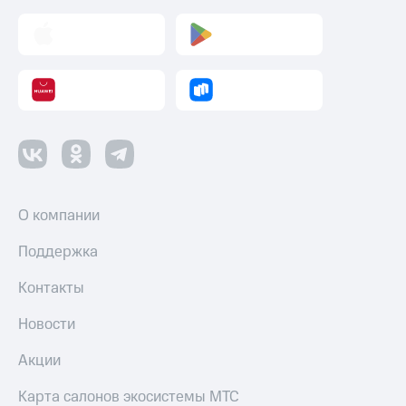
оператора
Оплата
интернета
и
ТВ
Переводы
с
телефона
на карту
О компании
МТС Pay
Поддержка
Оплата
по QR-
Контакты
коду
за границей
Новости
тернет-магазин
Акции
Смартфоны
Карта салонов экосистемы МТС
Наушники