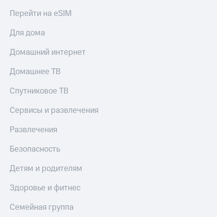
Live
Безопасность
Перейти на eSIM
Гудок
Финансы
Для дома
Мой
Детям
МТС
и родителям
Домашний интернет
Все
Здоровье
Домашнее ТВ
приложения
и фитнес
Спутниковое ТВ
Инвестиции
Приложения
от МТС
Сервисы и развлечения
Получайте
доход
Акции
Развлечения
онлайн
Страхование
Приложения
Безопасность
КИОН
Покупка
Детям и родителям
полисов
КИОН
онлайн
Музыка
Скидка 30%
Здоровье и фитнес
на связь
КИОН
Семейная группа
Строки
С картой