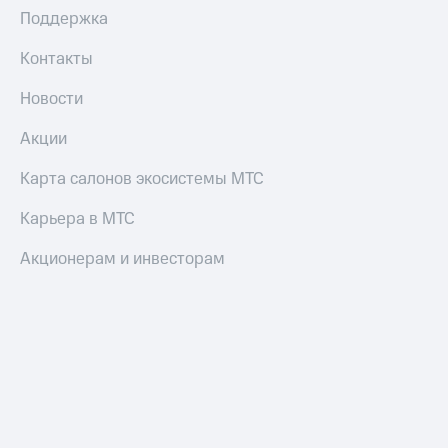
Поддержка
оператора
Оплата
Контакты
интернета
и
Новости
ТВ
Акции
Переводы
с
Карта салонов экосистемы МТС
телефона
на карту
Карьера в МТС
МТС Pay
Акционерам и инвесторам
Оплата
по QR-
коду
за границей
тернет-магазин
Смартфоны
Наушники