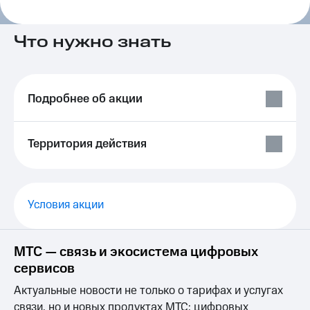
на связь
Роуминг
Что нужно знать
Тарифы
RED,
Семейная
РИИЛ
группа
и МТС
Супер
Подробнее об акции
Заказать
дешевле
SIM-
при
карту
оплате
Территория действия
с карты
Оформить
МТС
eSIM
Деньги
SIM-
Выберите
Условия акции
карта
и подключите
для
ТВ
иностранцев
с выгодным
тарифом
МТС — связь и экосистема цифровых
Оформить
сервисов
чистый
Тарифы
номер
Актуальные новости не только о тарифах и услугах
Интернет,
связи, но и новых продуктах МТС: цифровых