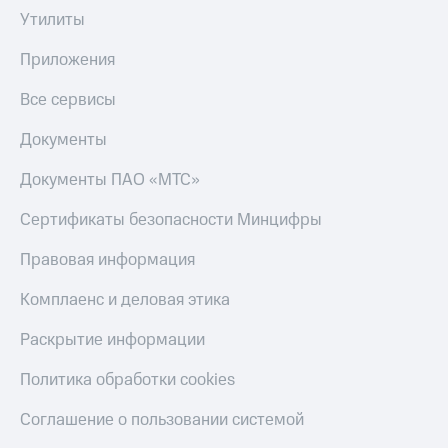
МТС
Утилиты
Live
Деньги
МТС
Гудок
Приложения
Накопления
Мой
Все сервисы
Откладывайте
МТС
деньги
Документы
и получайте
Все
доход 15%
приложения
Документы ПАО «МТС»
Акции
Финансы
Условия
Инвестиции
Сертификаты безопасности Минцифры
пополнения
Получайте
Правовая информация
Скидка
доход
30%
онлайн
Комплаенс и деловая этика
на связь
Страхование
Раскрытие информации
Покупка
Тарифы
полисов
RED,
Политика обработки cookies
онлайн
РИИЛ
Скидка 30%
и МТС Супер
Соглашение о пользовании системой
на связь
дешевле
при оплате