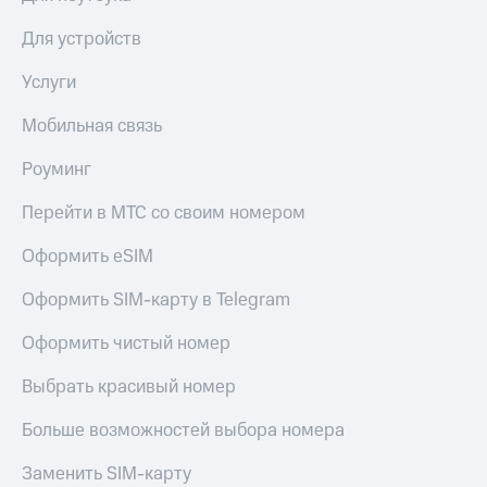
Сертификаты
Подписка
безопасности
Для устройств
на гигабайты
интернета,
Всё
Услуги
фильмы,
под
музыка
рукой
Мобильная связь
и многое
в Мой МТС
другое
Семейная
Роуминг
Посмотрите,
группа
что
Перейти в МТС со своим номером
полезного
Скидка
есть
на тарифы,
Оформить eSIM
в нашем
общие
приложении
подписки
Оформить SIM-карту в Telegram
и услуги,
КИОН
доступ
Оформить чистый номер
к геолокации
КИОН
Кино,
Выбрать красивый номер
Музыка
музыка,
книги
Больше возможностей выбора номера
КИОН
и не
Строки
только
Заменить SIM-карту