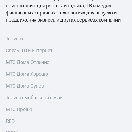
Выбрать
ТВ и телефон
приложениях для работы и отдыха, ТВ и медиа,
красивый
для дома
номер
финансовых сервисах, технологиях для запуска и
Услуги
продвижения бизнеса и других сервисах компании
Заменить
SIM-
Личный
карту
кабинет
Тарифы
интернета
Перейти
и
Связь, ТВ и интернет
на
ТВ
eSIM
Личный
МТС Дома Отлично
кабинет
Для дома
спутникового
МТС Дома Хорошо
Выберите
ТВ
и подключите
Скачать
ТВ
приложение
МТС Дома Супер
с выгодным
Мой
тарифом
МТС
Тарифы мобильной связи
Акции
Тарифы
МТС Проще
Интернет,
ТВ и телефон
Видеонаблюдение
RED
для дома
для дома