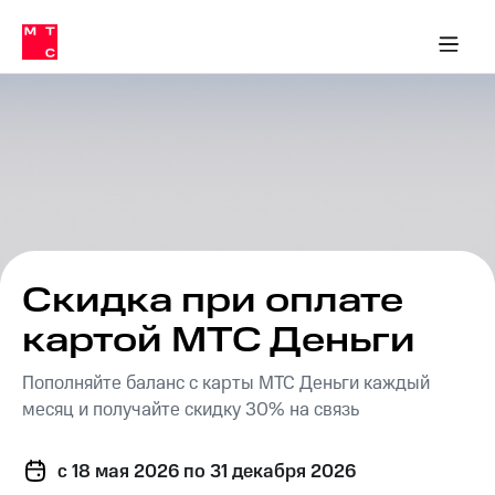
Перенести
ка 30% на связь
обильная связь
Сервисы и подписки
Интернет-магазин
Для дома
Скидка 30% на связь
Личные кабинеты
Финансы
Приложения
номер
ичные кабинеты
в МТС
Мобильная
связь
Тарифы
Интернет
и
ТВ
Услуги
Спутниковое
ТВ
Роуминг
МТС
Скидка при оплате
Деньги
Личный
картой МТС Деньги
кабинет
Мобильная связь
Скачать
Перенести
Пополняйте баланс с карты МТС Деньги каждый
приложение
номер
Мой
в МТС
месяц и получайте скидку 30% на связь
МТС
Акции
Тарифы
c 18 мая 2026
по 31 декабря 2026
Скидка 30%
Услуги