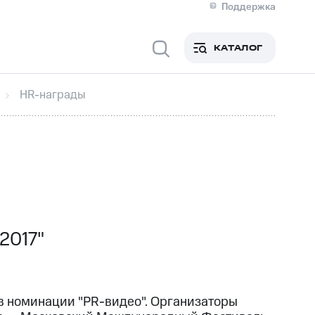
Поддержка
О МТС
я информация
Контакты
КАТАЛОГ
Медиа-центр
кты
Новости в регионе
Инвесторам и акционерам
HR-награды
ция акционерам
Документы
роль и аудит
Рынок акций
й
Описание
р
Реквизиты
Контакты
Устойчивое развитие
Комплаенс и деловая этика
На главную
2017"
в номинации "PR-видео". Организаторы