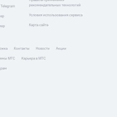
Правила применения
рекомендательных технологий
 Telegram
Условия использования сервиса
мер
Карта сайта
мер
ржка
Контакты
Новости
Акции
стемы МТС
Карьера в МТС
орам