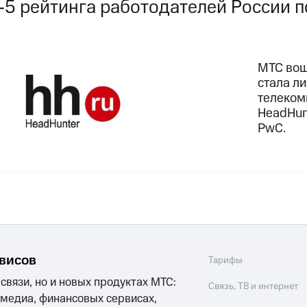
-5 рейтинга работодателей России п
МТС вош
стала л
телеком
HeadHun
PwC.
рвисов
Тарифы
 связи, но и новых продуктах МТС:
Связь, ТВ и интернет
 медиа, финансовых сервисах,