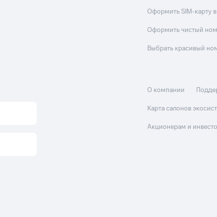
Оформить SIM-карту в
Оформить чистый но
Выбрать красивый но
О компании
Подде
Карта салонов экоси
Акционерам и инвест