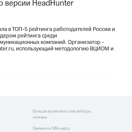
о версии HeadHunter
ла в ТОП-5 рейтинга работодателей России и
идером рейтинга среди
муникационных компаний. Организатор -
ter.ru, использующий методологию ВЦИОМ и
Больше возможностей выбора
номера
Заменить SIM-карту