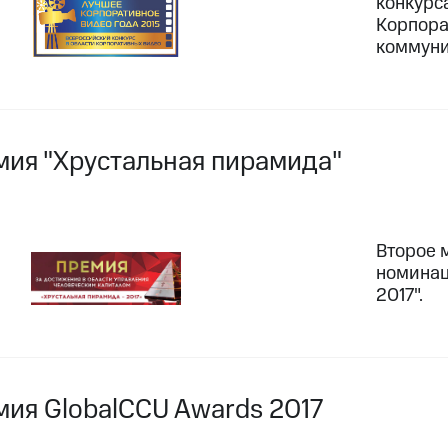
конкурс
Корпора
коммуни
мия "Хрустальная пирамида"
Второе 
номинац
2017".
мия GlobalCCU Awards 2017