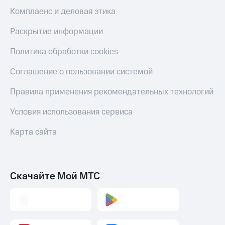
коду
за границей
Комплаенс и деловая этика
тернет-магазин
Раскрытие информации
Смартфоны
Политика обработки cookies
Наушники
и
Соглашение о пользовании системой
колонки
Правила применения рекомендательных технологий
Умные
часы
Условия использования сервиса
и
трекеры
Карта сайта
Умный
дом
Планшеты
Скачайте Мой МТС
Акции
и
скидки