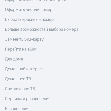
онлайн
Тарифы
Оформить чистый номер
RED,
Скидка 30%
РИИЛ
на связь
Выбрать красивый номер
и МТС Супер
дешевле
С картой
Больше возможностей выбора номера
при оплате
МТС
с карты
Деньги
МТС Деньги
Заменить SIM-карту
МТС
Обзоры
Накопления
Перейти на eSIM
товаров
Откладывайте
Для дома
Скидки
деньги
до 40%
и получайте
Домашний интернет
доход 15%
на смартфоны
Домашнее ТВ
Платежи
при
и
покупке
Спутниковое ТВ
переводы
со связью
МТС
Сервисы и развлечения
Пополнить
номер
Развлечения
МТС