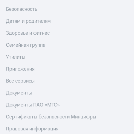
Безопасность
Настройки
автоплатежа
Детям и родителям
Пополнить
номер
Здоровье и фитнес
другого
оператора
Семейная группа
Оплата
Утилиты
интернета
и
Приложения
ТВ
Все сервисы
Переводы
с
Документы
телефона
на карту
Документы ПАО «МТС»
МТС Pay
Сертификаты безопасности Минцифры
Оплата
Правовая информация
по QR-