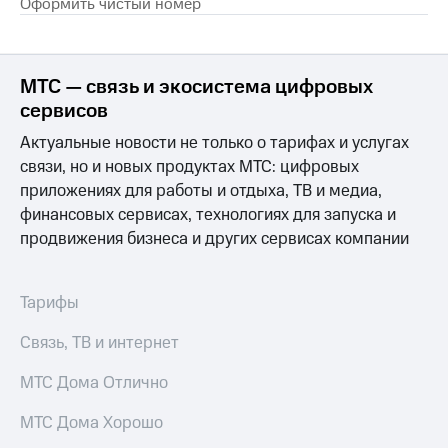
Оформить чистый номер
Premium
доступ
к геолокации
Подписка
Сертификаты
на гигабайты
МТС — связь и экосистема цифровых
безопасности
интернета,
сервисов
фильмы,
Всё
музыка
Актуальные новости не только о тарифах и услугах
и многое
под
связи, но и новых продуктах МТС: цифровых
другое
рукой
приложениях для работы и отдыха, ТВ и медиа,
в Мой МТС
Семейная
финансовых сервисах, технологиях для запуска и
группа
Посмотрите,
продвижения бизнеса и других сервисах компании
что
Скидка
полезного
на тарифы,
есть
общие
Тарифы
в нашем
подписки
приложении
и услуги,
Связь, ТВ и интернет
доступ
КИОН
к геолокации
МТС Дома Отлично
КИОН
Кино,
МТС Дома Хорошо
Музыка
музыка,
книги