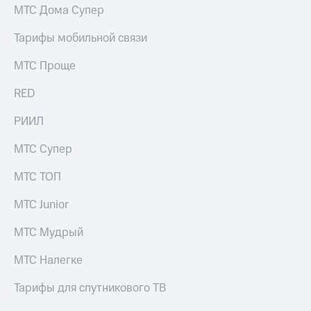
КИОН
МТС Дома Супер
и не
Строки
только
Тарифы мобильной связи
Live
Безопасность
МТС Проще
Гудок
Финансы
RED
Мой
Детям
МТС
и родителям
РИИЛ
Все
Здоровье
МТС Супер
приложения
и фитнес
МТС ТОП
Инвестиции
Приложения
от МТС
МТС Junior
Получайте
доход
Акции
МТС Мудрый
онлайн
Приложения
Страхование
МТС Налегке
КИОН
Покупка
Тарифы для спутникового ТВ
КИОН
полисов
Музыка
онлайн