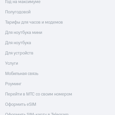
Год на максимуме
КИОН
Скидка 30%
Строки
Полугодовой
на связь
Live
Тарифы для часов и модемов
С картой
МТС
Гудок
Для ноутбука мини
Деньги
Мой
МТС
Для ноутбука
МТС
Накопления
Для устройств
Все
Откладывайте
приложения
деньги
Услуги
Финансы
и получайте
Инвестиции
доход 15%
Мобильная связь
Получайте
Акции
Роуминг
доход
Условия
онлайн
пополнения
Перейти в МТС со своим номером
Страхование
Скидка
Оформить eSIM
30%
Покупка
на связь
полисов
Оформить SIM-карту в Telegram