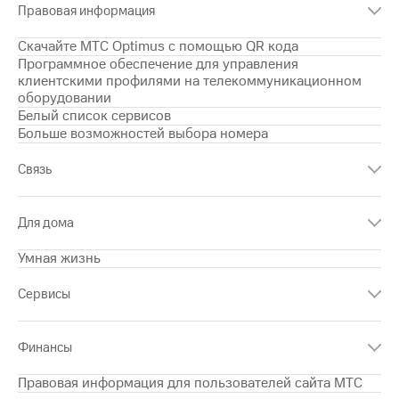
Правовая информация
на связь
Скачайте МТС Optimus с помощью QR кода
Роуминг
Тарифы
Программное обеспечение для управления
RED,
клиентскими профилями на телекоммуникационном
Семейная
РИИЛ
оборудовании
группа
и МТС
Белый список сервисов
Супер
Заказать
Больше возможностей выбора номера
дешевле
SIM-
при
карту
оплате
Связь
с карты
Оформить
МТС
eSIM
Деньги
Для дома
SIM-
Выберите
Умная жизнь
карта
и подключите
для
ТВ
Сервисы
иностранцев
с выгодным
тарифом
Оформить
Финансы
чистый
Тарифы
номер
Правовая информация для пользователей сайта МТС