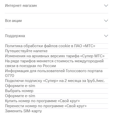
Интернет,
Выбрать
ТВ и телефон
Интернет-магазин
красивый
для дома
номер
Заменить
Все акции
Услуги
SIM-
карту
Личный
Поддержка
кабинет
Перейти
интернета
на
Политика обработки файлов cookie в ПАО «МТС»
и
eSIM
Путешествуйте налегке
ТВ
Изменения на архивных версиях тарифа «Супер МТС»
Личный
Для дома
На ряде тарифов меняется стоимость междугородней
кабинет
Выберите
связи в поездках по России
спутникового
и подключите
Информация для пользователей Голосового портала
ТВ
ТВ
0770
Скачать
с выгодным
Подключи подписку «Супер» на 2 месяца за 1руб./мес.
приложение
тарифом
Оформите e-sim
Мой
Выбрать номер
МТС
Оформите e-sim
Акции
Тарифы
Купить номер по программе «Свой круг»
Интернет,
Перенести номер по программе «Свой круг»
ТВ и телефон
Видеонаблюдение
для дома
Заменить SIM-карту