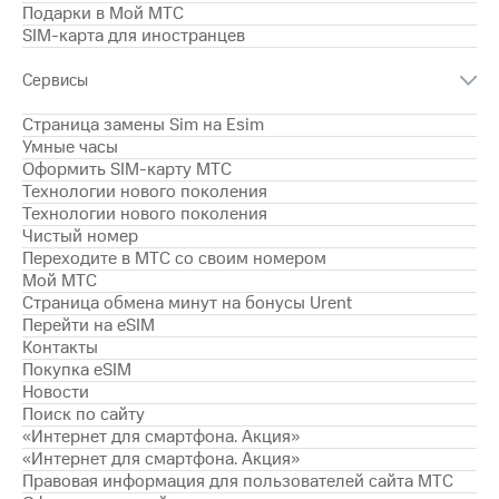
для дома
Подарки в Мой МТС
SIM-карта для иностранцев
Услуги
149 ₽/
мес
Сервисы
Акции
МТС
Страница замены Sim на Esim
Домашний
Premium
Умные часы
интернет
Оформить SIM-карту МТС
Подписка
Технологии нового поколения
Домашнее
на гигабайты
Технологии нового поколения
ТВ
интернета,
Чистый номер
фильмы,
Переходите в МТС со своим номером
Спутниковое
музыка
Мой МТС
ТВ
и многое
Страница обмена минут на бонусы Urent
другое
Перейти на eSIM
Перейти
в МТС
Контакты
Семейная
со своим
Покупка eSIM
группа
номером
Новости
Скидка
Поиск по сайту
Поддержка
на тарифы,
«Интернет для смартфона. Акция»
общие
«Интернет для смартфона. Акция»
висы и подписки
подписки
Правовая информация для пользователей сайта МТС
МТС
и услуги,