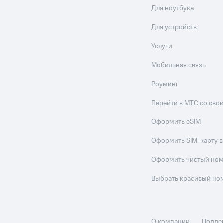
Для ноутбука
Для устройств
Услуги
Мобильная связь
Роуминг
Перейти в МТС со св
Оформить eSIM
Оформить SIM-карту в
Оформить чистый но
Выбрать красивый но
О компании
Подде