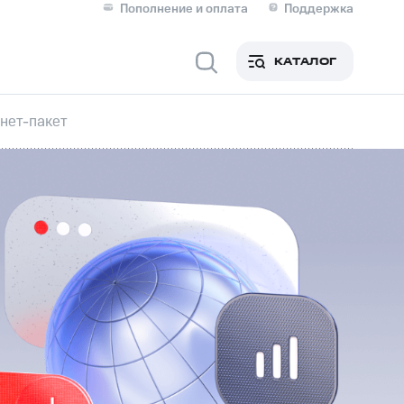
Пополнение и оплата
Поддержка
Скидка 30% на связь
Личные кабинеты
КАТАЛОГ
Мобильная связь
нет-пакет
IM-карта для иностранцев
M
Для дома
оим номером
Поддержка
Сервисы и подписки
ой МТС
фитнес
Приложения от МТС