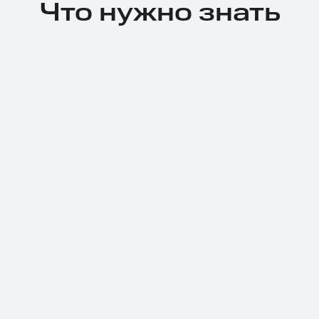
Что нужно знать
Тарифы RED, РИИЛ и МТС Супер дешев
Обзоры товаров
Скидки до 40%
на смартфоны
при покупке со связью МТС