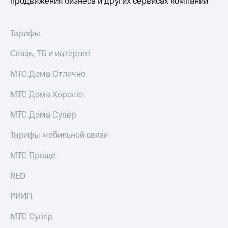
продвижения бизнеса и других сервисах компании
МТС
Live
Деньги
МТС
Гудок
Тарифы
Накопления
Мой
Связь, ТВ и интернет
Откладывайте
МТС
деньги
МТС Дома Отлично
и получайте
Все
доход 15%
приложения
Акции
МТС Дома Хорошо
Финансы
Условия
Инвестиции
пополнения
МТС Дома Супер
Получайте
Скидка
Тарифы мобильной связи
доход
30%
онлайн
на связь
МТС Проще
Страхование
Покупка
Тарифы
RED
полисов
RED,
онлайн
РИИЛ
РИИЛ
Скидка 30%
и МТС Супер
на связь
дешевле
МТС Супер
при оплате