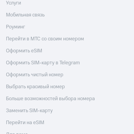
Услуги
оператора
Мобильная связь
Оплата
интернета
Роуминг
и
ТВ
Перейти в МТС со своим номером
Переводы
Оформить eSIM
с
телефона
на карту
Оформить SIM-карту в Telegram
МТС Pay
Оформить чистый номер
Оплата
Выбрать красивый номер
по QR-
коду
Больше возможностей выбора номера
за границей
Заменить SIM-карту
тернет-магазин
Смартфоны
Перейти на eSIM
Наушники