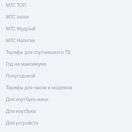
С картой
с карты
МТС ТОП
МТС
МТС Деньги
Деньги
МТС Junior
МТС
Обзоры
Накопления
товаров
МТС Мудрый
Откладывайте
Скидки
МТС Налегке
деньги
до 40%
и получайте
на смартфоны
Тарифы для спутникового ТВ
доход 15%
Платежи
при
Год на максимуме
и
покупке
переводы
со связью
Полугодовой
МТС
Пополнить
номер
Тарифы для часов и модемов
МТС
Для ноутбука мини
Настройки
автоплатежа
Для ноутбука
Пополнить
Для устройств
номер
другого