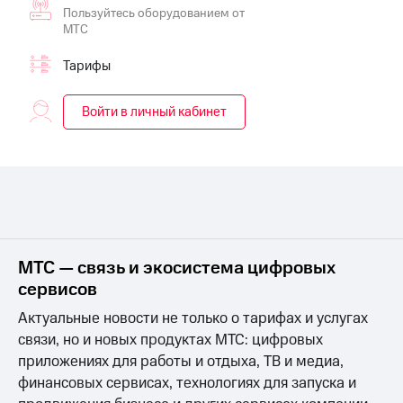
Live
Безопасность
Пользуйтесь оборудованием от
МТС
Гудок
Финансы
Тарифы
Мой
Детям
МТС
и родителям
Войти в личный кабинет
Все
Здоровье
приложения
и фитнес
Инвестиции
Приложения
от МТС
Получайте
доход
Акции
онлайн
Страхование
МТС — связь и экосистема цифровых
Приложения
КИОН
сервисов
Покупка
полисов
Актуальные новости не только о тарифах и услугах
КИОН
онлайн
Музыка
связи, но и новых продуктах МТС: цифровых
Скидка 30%
приложениях для работы и отдыха, ТВ и медиа,
на связь
КИОН
финансовых сервисах, технологиях для запуска и
Строки
С картой