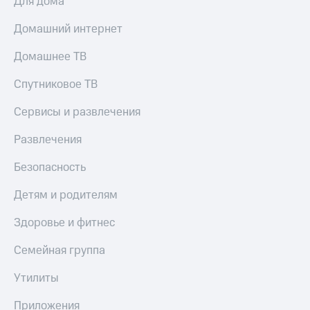
Для дома
и
колонки
Домашний интернет
Умные
Домашнее ТВ
часы
и
Спутниковое ТВ
трекеры
Умный
Сервисы и развлечения
дом
Развлечения
Планшеты
Безопасность
Акции
и
Детям и родителям
скидки
Здоровье и фитнес
Все
товары
Семейная группа
Утилиты
Приложения